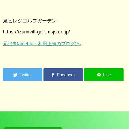
泉ビレジゴルフガーデン
https://izumivill-golf.msjs.co.jp/
元記事(ameblo：和田正義のブログ)へ