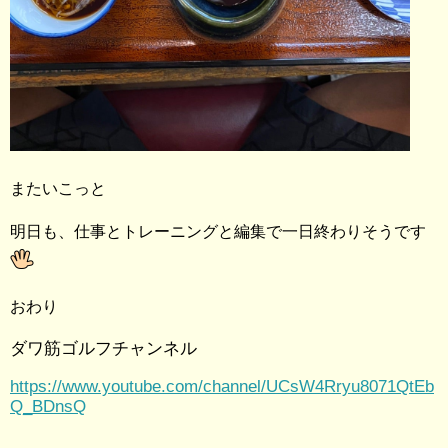
またいこっと
明日も、仕事とトレーニングと編集で一日終わりそうです
おわり
ダワ筋ゴルフチャンネル
https://www.youtube.com/channel/UCsW4Rryu8071QtEb
Q_BDnsQ