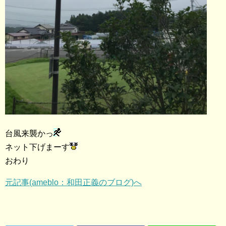
台風来襲かっ
ネット下げまーす
おわり
元記事(ameblo：和田正義のブログ)へ