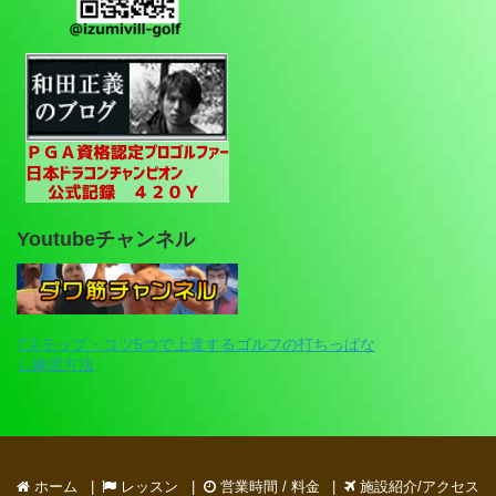
Youtubeチャンネル
7ステップ・コツ5つで上達するゴルフの打ちっぱな
し練習方法
ホーム
レッスン
営業時間 / 料金
施設紹介/アクセス