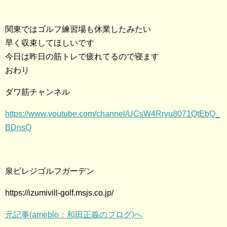
関東ではゴルフ練習場も休業したみたい
早く収束してほしいです
今日は昨日の筋トレで疲れてるので寝ます
おわり
ダワ筋チャンネル
https://www.youtube.com/channel/UCsW4Rryu8071QtEbQ_
BDnsQ
泉ビレジゴルフガーデン
https://izumivill-golf.msjs.co.jp/
元記事(ameblo：和田正義のブログ)へ