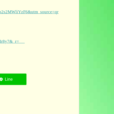
Xk1b2s2MWliYzF6&utm_source=qr
EeHIr8y7&_r=