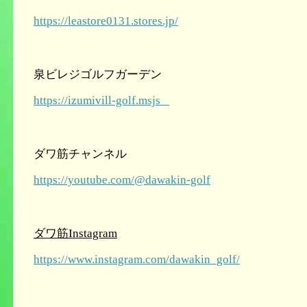
https://leastore0131.stores.jp/
泉ビレジゴルフガーデン
https://izumivill-golf.msjs
ダワ筋チャンネル
https://youtube.com/@dawakin-golf
ダワ筋Instagram
https://www.instagram.com/dawakin_golf/