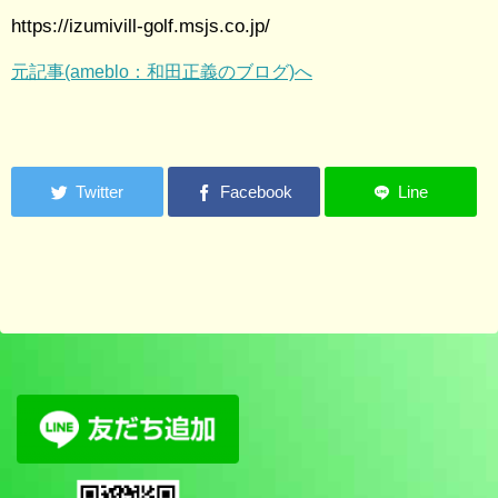
https://izumivill-golf.msjs.co.jp/
元記事(ameblo：和田正義のブログ)へ