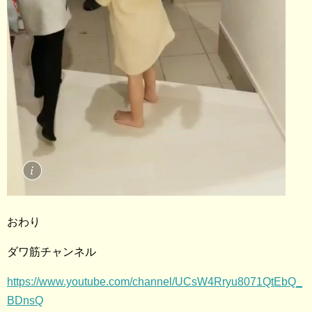
おわり
ダワ筋チャンネル
https://www.youtube.com/channel/UCsW4Rryu8071QtEbQ_
BDnsQ