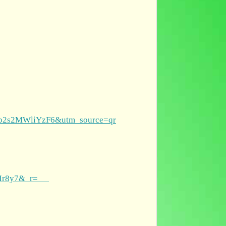
Xk1b2s2MWliYzF6&utm_source=qr
EeHIr8y7&_r=