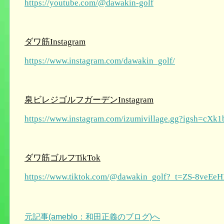
https://youtube.com/@dawakin-golf
ダワ筋Instagram
https://www.instagram.com/dawakin_golf/
泉ビレジゴルフガーデンInstagram
https://www.instagram.com/izumivillage.gg?igsh=c
ダワ筋ゴルフTikTok
https://www.tiktok.com/@dawakin_golf?_t=ZS-8ve
元記事(ameblo：和田正義のブログ)へ