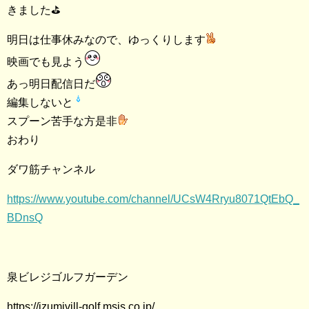
きました
⛳️
明日は仕事休みなので、ゆっくりします
映画でも見よう
あっ明日配信日だ
編集しないと
スプーン苦手な方是非
おわり
ダワ筋チャンネル
https://www.youtube.com/channel/UCsW4Rryu8071QtEbQ_
BDnsQ
泉ビレジゴルフガーデン
https://izumivill-golf.msjs.co.jp/