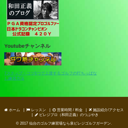
Youtubeチャンネル
7ステップ・コツ5つで上達するゴルフの打ちっぱな
し練習方法
ホーム
レッスン
営業時間 / 料金
施設紹介/アクセス
ビレジプロ（和田正義）のつぶやき
© 2017
仙台のゴルフ練習場なら泉ビレジゴルフガーデン
.