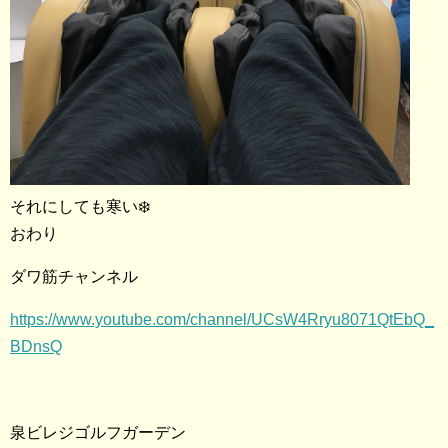
それにしても寒い❄️
おわり
ダワ筋チャンネル
https://www.youtube.com/channel/UCsW4Rryu8071QtEbQ_
BDnsQ
泉ビレジゴルフガーデン