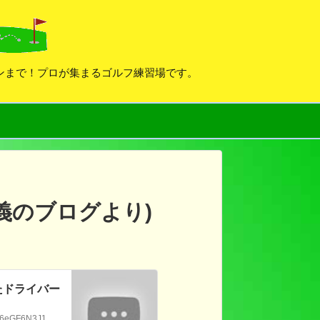
デンまで！プロが集まるゴルフ練習場です。
正義のブログより)
たドライバー
りみてぃInstagramhttps://www.instagram.com/rimi_golf?igsh=OTRobzl6eGF6N3J1DAWAKIN STORE（ダワ筋スティック公式ストア）⭐️購入特典⭐️オリジナルトートバッグプレゼント dawakin.stores.jp【ダワ筋オンラインレッスンについて…