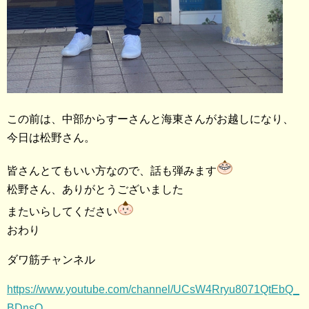
この前は、中部からすーさんと海東さんがお越しになり、
今日は松野さん。
皆さんとてもいい方なので、話も弾みます
松野さん、ありがとうございました
またいらしてください
おわり
ダワ筋チャンネル
https://www.youtube.com/channel/UCsW4Rryu8071QtEbQ_
BDnsQ