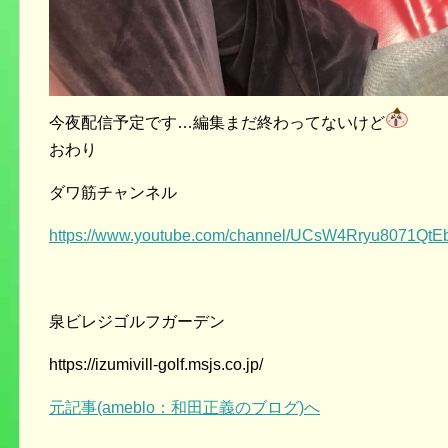
今夜配信予定です…編集まだ終わってないけど
おわり
ダワ筋チャンネル
https://www.youtube.com/channel/UCsW4Rryu8071Q
泉ビレジゴルフガーデン
https://izumivill-golf.msjs.co.jp/
元記事(ameblo：和田正義のブログ)へ