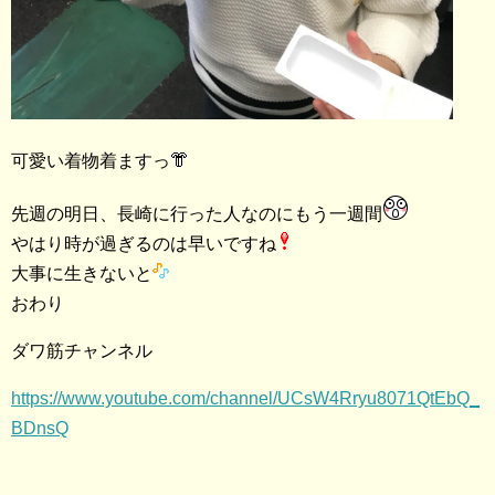
可愛い着物着ますっ👘
先週の明日、長崎に行った人なのにもう一週間
やはり時が過ぎるのは早いですね
大事に生きないと
おわり
ダワ筋チャンネル
https://www.youtube.com/channel/UCsW4Rryu8071QtEbQ_
BDnsQ