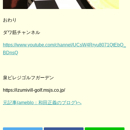
おわり
ダワ筋チャンネル
https://www.youtube.com/channel/UCsW4Rryu8071QtEbQ_
BDnsQ
泉ビレジゴルフガーデン
https://izumivill-golf.msjs.co.jp/
元記事(ameblo：和田正義のブログ)へ