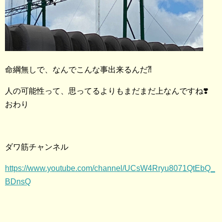
命綱無しで、なんでこんな事出来るんだ⁈
人の可能性って、思ってるよりもまだまだ上なんですね❣️
おわり
ダワ筋チャンネル
https://www.youtube.com/channel/UCsW4Rryu8071QtEbQ_
BDnsQ