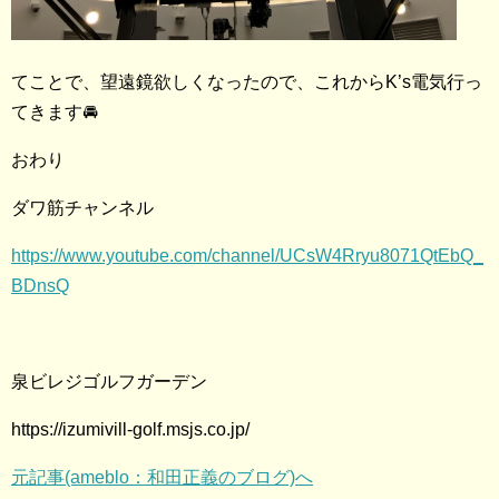
てことで、望遠鏡欲しくなったので、これからK’s電気行っ
てきます🚘
おわり
ダワ筋チャンネル
https://www.youtube.com/channel/UCsW4Rryu8071QtEbQ_
BDnsQ
泉ビレジゴルフガーデン
https://izumivill-golf.msjs.co.jp/
元記事(ameblo：和田正義のブログ)へ