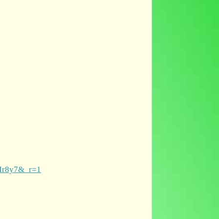
HIr8y7&_r=1