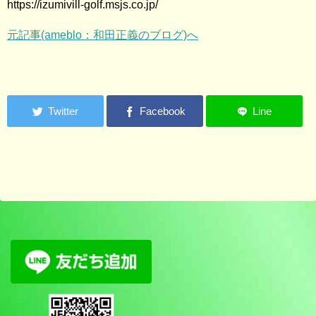
https://izumivill-golf.msjs.co.jp/
元記事(ameblo：和田正義のブログ)へ