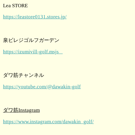
Lea STORE
https://leastore0131.stores.jp/
泉ビレジゴルフガーデン
https://izumivill-golf.msjs
ダワ筋チャンネル
https://youtube.com/@dawakin-golf
ダワ筋Instagram
https://www.instagram.com/dawakin_golf/