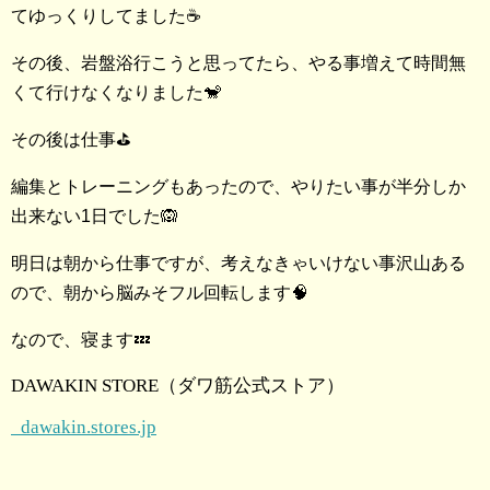
てゆっくりしてました☕️
その後、岩盤浴行こうと思ってたら、やる事増えて時間無
くて行けなくなりました🐒
その後は仕事⛳️
編集とトレーニングもあったので、やりたい事が半分しか
出来ない1日でした🙉
明日は朝から仕事ですが、考えなきゃいけない事沢山ある
ので、朝から脳みそフル回転します🧠
なので、寝ます💤
DAWAKIN STORE（ダワ筋公式ストア）
dawakin.stores.jp