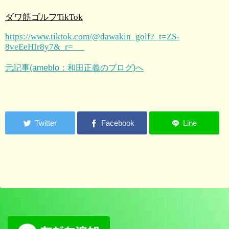
ダワ筋ゴルフTikTok
https://www.tiktok.com/@dawakin_golf?_t=ZS-
8veEeHIr8y7&_r=
元記事(ameblo：和田正義のブログ)へ