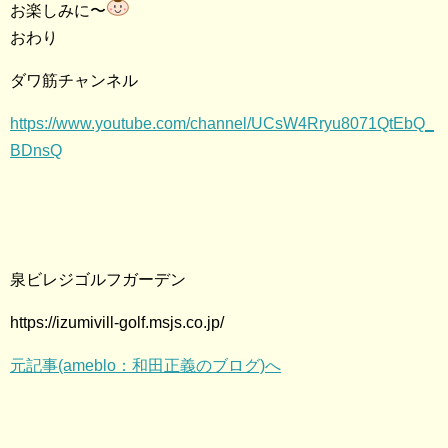
お楽しみに〜
おわり
ダワ筋チャンネル
https://www.youtube.com/channel/UCsW4Rryu8071QtEbQ_
BDnsQ
泉ビレジゴルフガーデン
https://izumivill-golf.msjs.co.jp/
元記事(ameblo：和田正義のブログ)へ