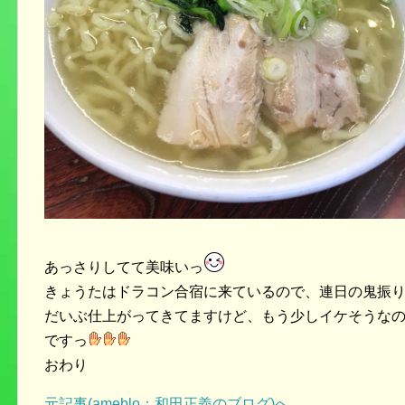
あっさりしてて美味いっ
きょうたはドラコン合宿に来ているので、連日の鬼振
だいぶ仕上がってきてますけど、もう少しイケそうな
ですっ
おわり
元記事(ameblo：和田正義のブログ)へ