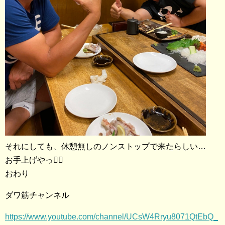
それにしても、休憩無しのノンストップで来たらしい…
お手上げやっ🤷‍♀️
おわり
ダワ筋チャンネル
https://www.youtube.com/channel/UCsW4Rryu8071QtEbQ_