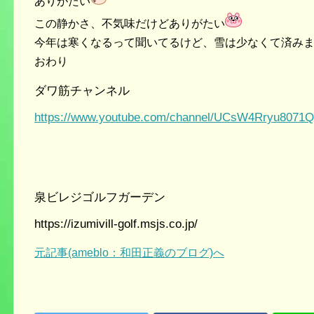
ありがたい
この静かさ、不気味だけどありがたい
今年は寒くなるって聞いてるけど、雪は少なくて済みま
おわり
ダワ筋チャンネル
https://www.youtube.com/channel/UCsW4Rryu807
泉ビレジゴルフガーデン
https://izumivill-golf.msjs.co.jp/
元記事(ameblo：和田正義のブログ)へ