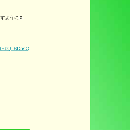
すように🙏
1QtEbQ_BDnsQ