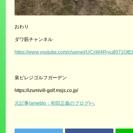
おわり
ダワ筋チャンネル
https://www.youtube.com/channel/UCsW4Rryu8071Q
泉ビレジゴルフガーデン
https://izumivill-golf.msjs.co.jp/
元記事(ameblo：和田正義のブログ)へ