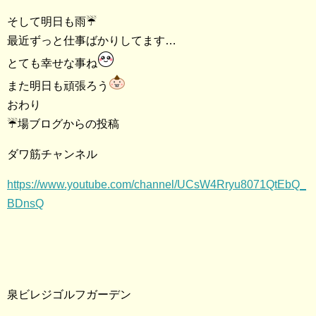
そして明日も雨☔️
最近ずっと仕事ばかりしてます…
とても幸せな事ね
また明日も頑張ろう
おわり
☔️場ブログからの投稿
ダワ筋チャンネル
https://www.youtube.com/channel/UCsW4Rryu8071QtEbQ_
BDnsQ
泉ビレジゴルフガーデン