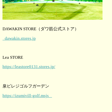
DAWAKIN STORE（ダワ筋公式ストア）
dawakin.stores.jp
Lea STORE
https://leastore0131.stores.jp/
泉ビレジゴルフガーデン
https://izumivill-golf.msjs