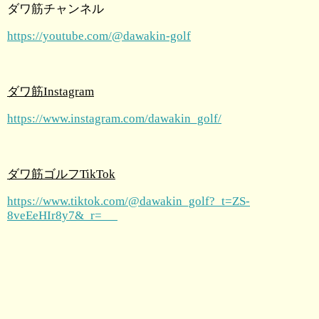
ダワ筋チャンネル
https://youtube.com/@dawakin-golf
ダワ筋Instagram
https://www.instagram.com/dawakin_golf/
ダワ筋ゴルフTikTok
https://www.tiktok.com/@dawakin_golf?_t=ZS-
8veEeHIr8y7&_r=