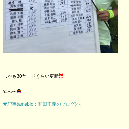
しかも30ヤードくらい更新
やべ〜
元記事(ameblo：和田正義のブログ)へ